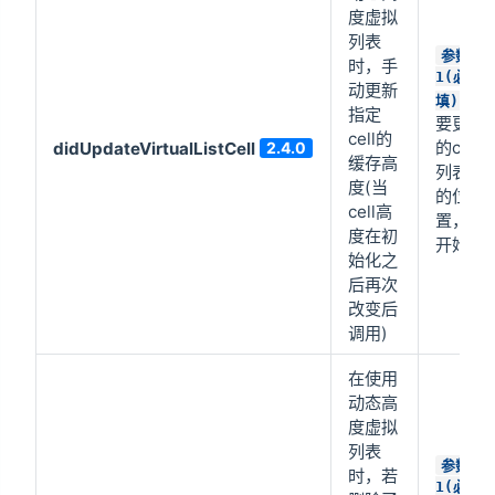
度虚拟
列表
参数
时，手
1(必
动更新
:需
填)
指定
要更新
cell的
的cell
didUpdateVirtualListCell
2.4.0
缓存高
列表中
度(当
的位
cell高
置，从
度在初
开始
始化之
后再次
改变后
调用)
在使用
动态高
度虚拟
列表
参数
时，若
1(必