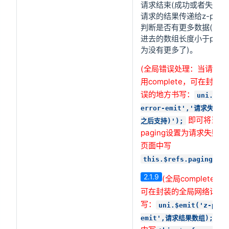
请求结束(成功或者失败)
请求的结果传递给z-pag
判断是否有更多数据(当通过c
进去的数组长度小于page
为没有更多了)。
(全局错误处理：当请求
用complete，可在封
误的地方书写：
uni.$em
error-emit','请求失败原
即可将当前
之后支持)');
paging设置为请求失败
页面中写
this.$refs.paging.com
2.1.9
(全局complete
可在封装的全局网络请求
写：
uni.$emit('z-pagi
则
emit',请求结果数组);