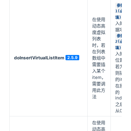
参数
1(必
:插
填)
在使用
入的数
动态高
据项
度虚拟
参数
列表
2(必
时，若
:插
填)
在列表
入的cel
doInsertVirtualListItem
2.5.9
数组中
位置，
需要插
若为2
入某个
则插入
item，
的item
需要调
在原list
用此方
的
法
index=
之后，
从0开
在使用
动态高