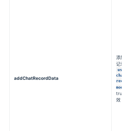
添加聊
记录，
use-
chat-
addChatRecordData
record
mode
true时
效