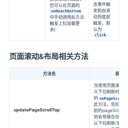
击事件触
您可以在页面的
发和由滚
onReachBottom
动到底部
中手动调用此方法
触发，默
触发上拉加载更
认为
多)
click
页面滚动&布局相关方法
方法名
说明
当使用页面滚动
义下拉刷新时，
的
onPageScroll
此方法，告知z-pa
updatePageScrollTop
前的pageScroll
则会导致在任意
以下拉刷新(若引