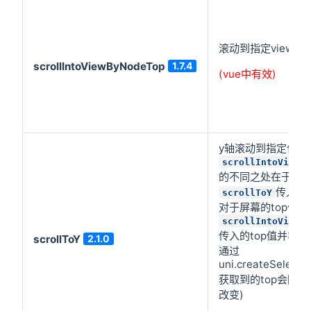
滚动到指定view
scrollIntoViewByNodeTop
1.7.4
(vue中有效)
y轴滚动到指定位置
scrollIntoViewBy
的不同之处在于，
传入的是
scrollToY
对于屏幕的top值，
scrollIntoViewBy
传入的top值并非
scrollToY
2.1.0
通过
uni.createSelecto
获取到的top会因
改变)