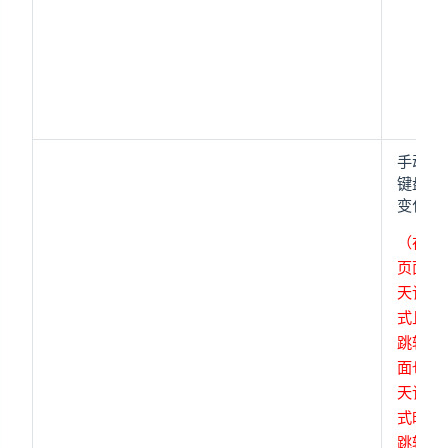
手动添
键盘高
变化监
（在当
页面为
天记录
式且下
跳转的
面也是
天记录
式时，
跳转下