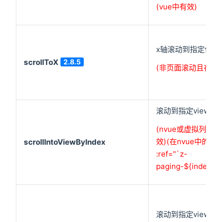
(vue中有效)
x轴滚动到指定位置
scrollToX
2.8.5
(非页面滚动且在vu
滚动到指定view
2
(nvue或虚拟列表
效)(在nvue中的ce
scrollIntoViewByIndex
:ref="`z-
paging-${index}`"
滚动到指定view