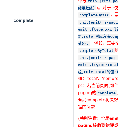
中写
this.$refs.pagin
)。对于下方的
结果数组)
，需使
completeByXXX
complete
uni.$emit('z-paging-c
emit',{type:xxx,lis
组,rule:对应方法complet
，例如，需要全局
值});
则写
completeByTotal
uni.$emit('z-paging-c
emit',{type:'total'
。附
组,rule:total的值})
值：'total'、'nomore'、'
ps：若当前页面(组件示例
paging的
及相
complete
全局complete将失效
据的问题
(特别注意：全局emit的
paging接收到错误或完成