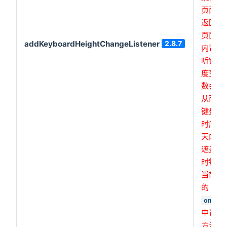
页面之
返回当
页面时
addKeyboardHeightChangeListener
2.8.7
内置的
听键盘
度变化
数会失
从而导
键盘弹
时底部
天内容
遮盖，
时需要
当前页
的
onSho
中调用
方法）