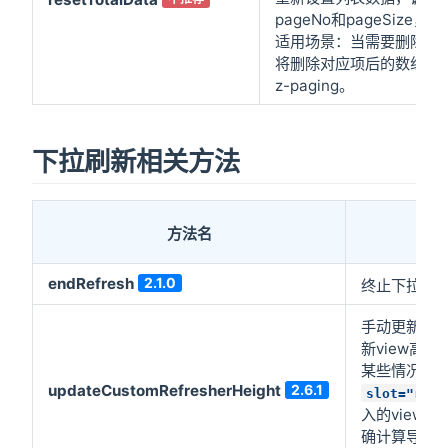
pageNo和pageSize
适用场景：当需要删除列
将删除对应项后的数组通
z-paging。
下拉刷新相关方法
方法名
说
endRefresh
2.1.0
终止下拉刷
手动更新自
新view高
某些情况下
updateCustomRefresherHeight
2.6.1
slot="refr
入的view
确计算导致