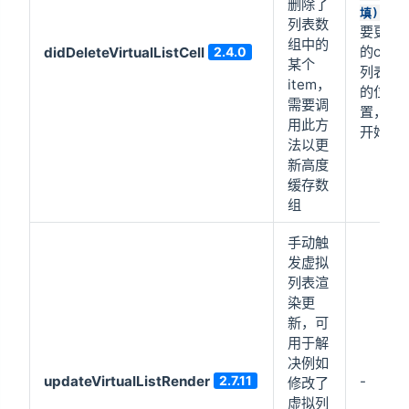
删除了
:需
填)
列表数
要更新
组中的
的cell
didDeleteVirtualListCell
2.4.0
某个
列表中
item，
的位
需要调
置，从
用此方
开始
法以更
新高度
缓存数
组
手动触
发虚拟
列表渲
染更
新，可
用于解
决例如
updateVirtualListRender
2.7.11
-
修改了
虚拟列