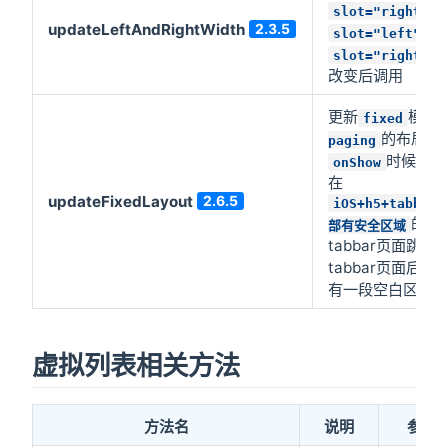
slot="right"
updateLeftAndRightWidth
2.3.5
或
slot="left"
slot="right"
改变后调用
更新
模式
fixed
的布局，
paging
时候调用
onShow
在
updateFixedLayout
2.6.5
iOS+h5+tabbar
的设
部有安全区域
tabbar页面跳转
tabbar页面后
有一段空白区域
虚拟列表相关方法
方法名
说明
参数