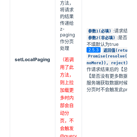
方法，
将请求
的结果
传递给
z-
:请求结果
参数1(必填)
paging
:是否请
参数2(非必填)
作分页
不填默认为true
处理
2.5.3
返回值(return)
Promise(resolve({tot
setLocalPaging
（若调
获
noMore}), reject)
用了此
作请求结束后的【总列
方法，
【是否没有更多数据】p
则上拉
服务端获取数据时候触
分页时不会触发此promi
加载更
多时内
部会自
动分
页，不
会触发
@query