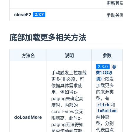
更新其高度
closeF2
2.7.7
手动关闭二
底部加载更多相关方法
方法名
说明
参数
2.3.0
参
手动触发上拉加载
数1(非必
:触发
更多(非必须，可
填)
加载更多
依据具体需求使
的来源类
用，例如当z-
型，有
paging未确定高
和
度时，内部的
click
toBottom
scroll-view会无
两种类
doLoadMore
限增高，此时z-
型，分别
paging无法得知
代表由点
是否滚动到底部，