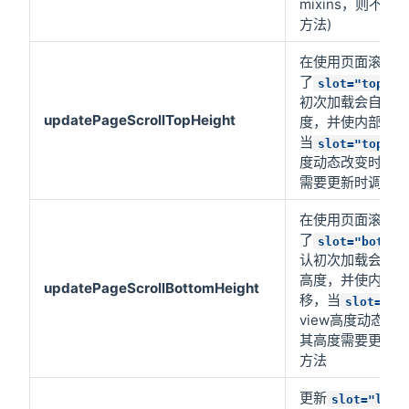
mixins，则不需
方法)
在使用页面滚动
了
时
slot="top"
初次加载会自动
updatePageScrollTopHeight
度，并使内部容
当
的
slot="top"
度动态改变时，
需要更新时调用
在使用页面滚动
了
slot="bottom
认初次加载会自
高度，并使内部
updatePageScrollBottomHeight
移，当
slot="bo
view高度动态改
其高度需要更新
方法
更新
slot="left