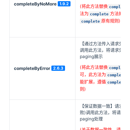
completeByNoMore
1.9.2
(将此方法替换
complete
法为
方法的功
complete
原有规则)
complete
【通过方法传入请求失败
调用此方法，将请求失败原
paging展示
(将此方法替换
complete(
completeByError
2.6.3
可，此方法为
complete(
能扩展，遵循
complete(
则)
【保证数据一致】请求结
败)调用此方法，将请求的
paging处理
(关于数据一致性，请查看