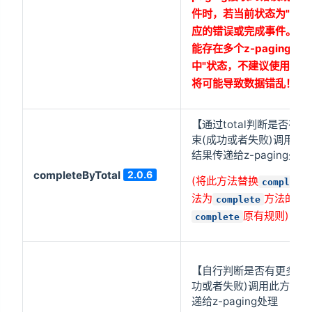
件时，若当前状态为"加载
应的错误或完成事件。因
能存在多个z-paging实
中"状态，不建议使用全局e
将可能导致数据错乱！)
【通过total判断是否有
束(成功或者失败)调用此
结果传递给z-paging处理
completeByTotal
2.0.6
(将此方法替换
complete
法为
方法的功
complete
原有规则)
complete
【自行判断是否有更多数
功或者失败)调用此方法
递给z-paging处理